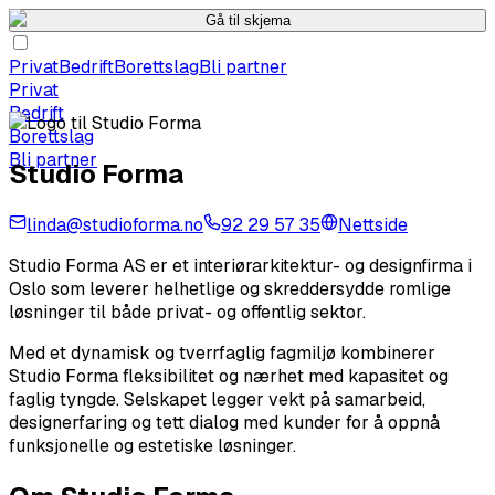
Gå til skjema
Privat
Bedrift
Borettslag
Bli partner
Privat
Bedrift
Borettslag
Bli partner
Studio Forma
linda@studioforma.no
92 29 57 35
Nettside
Studio Forma AS er et interiørarkitektur- og designfirma i
Oslo som leverer helhetlige og skreddersydde romlige
løsninger til både privat- og offentlig sektor.
Med et dynamisk og tverrfaglig fagmiljø kombinerer
Studio Forma fleksibilitet og nærhet med kapasitet og
faglig tyngde. Selskapet legger vekt på samarbeid,
designerfaring og tett dialog med kunder for å oppnå
funksjonelle og estetiske løsninger.