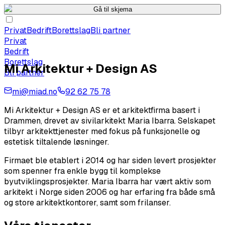
Gå til skjema
Privat
Bedrift
Borettslag
Bli partner
Privat
Bedrift
Borettslag
Mi Arkitektur + Design AS
Bli partner
mi@miad.no
92 62 75 78
Mi Arkitektur + Design AS er et arkitektfirma basert i
Drammen, drevet av sivilarkitekt Maria Ibarra. Selskapet
tilbyr arkitekttjenester med fokus på funksjonelle og
estetisk tiltalende løsninger.
Firmaet ble etablert i 2014 og har siden levert prosjekter
som spenner fra enkle bygg til komplekse
byutviklingsprosjekter. Maria Ibarra har vært aktiv som
arkitekt i Norge siden 2006 og har erfaring fra både små
og store arkitektkontorer, samt som frilanser.