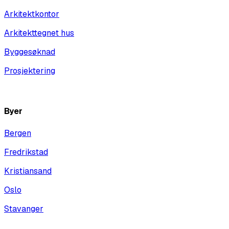
Arkitektkontor
Arkitekttegnet hus
Byggesøknad
Prosjektering
Vis alle
Byer
Bergen
Fredrikstad
Kristiansand
Oslo
Stavanger
Vis alle