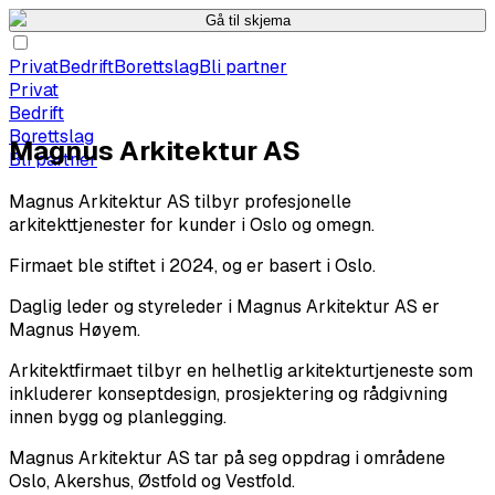
Gå til skjema
Privat
Bedrift
Borettslag
Bli partner
Privat
Bedrift
Borettslag
Magnus Arkitektur AS
Bli partner
Magnus Arkitektur AS tilbyr profesjonelle
arkitekttjenester for kunder i Oslo og omegn.
Firmaet ble stiftet i 2024, og er basert i Oslo.
Daglig leder og styreleder i Magnus Arkitektur AS er
Magnus Høyem.
Arkitektfirmaet tilbyr en helhetlig arkitekturtjeneste som
inkluderer konseptdesign, prosjektering og rådgivning
innen bygg og planlegging.
Magnus Arkitektur AS tar på seg oppdrag i områdene
Oslo, Akershus, Østfold og Vestfold.