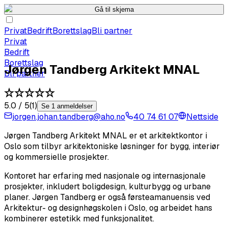
Gå til skjema
Privat
Bedrift
Borettslag
Bli partner
Privat
Bedrift
Borettslag
Jørgen Tandberg Arkitekt MNAL
Bli partner
5.0
/ 5
(
1
)
Se 1 anmeldelser
jorgen.johan.tandberg@aho.no
40 74 61 07
Nettside
Jørgen Tandberg Arkitekt MNAL er et arkitektkontor i
Oslo som tilbyr arkitektoniske løsninger for bygg, interiør
og kommersielle prosjekter.
Kontoret har erfaring med nasjonale og internasjonale
prosjekter, inkludert boligdesign, kulturbygg og urbane
planer. Jørgen Tandberg er også førsteamanuensis ved
Arkitektur- og designhøgskolen i Oslo, og arbeidet hans
kombinerer estetikk med funksjonalitet.