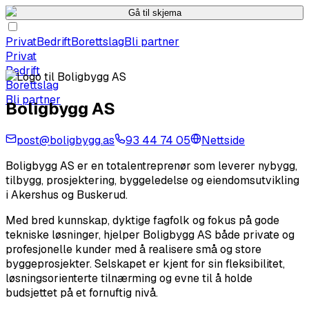
Gå til skjema
Privat
Bedrift
Borettslag
Bli partner
Privat
Bedrift
Borettslag
Bli partner
Boligbygg AS
post@boligbygg.as
93 44 74 05
Nettside
Boligbygg AS er en totalentreprenør som leverer nybygg,
tilbygg, prosjektering, byggeledelse og eiendomsutvikling
i Akershus og Buskerud.
Med bred kunnskap, dyktige fagfolk og fokus på gode
tekniske løsninger, hjelper Boligbygg AS både private og
profesjonelle kunder med å realisere små og store
byggeprosjekter. Selskapet er kjent for sin fleksibilitet,
løsningsorienterte tilnærming og evne til å holde
budsjettet på et fornuftig nivå.