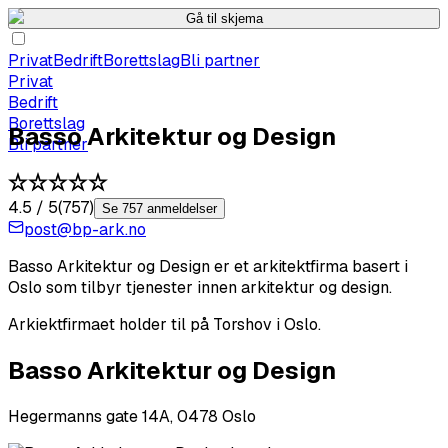
Gå til skjema
Privat
Bedrift
Borettslag
Bli partner
Privat
Bedrift
Borettslag
Basso Arkitektur og Design
Bli partner
4.5
/ 5
(
757
)
Se 757 anmeldelser
post@bp-ark.no
Basso Arkitektur og Design er et arkitektfirma basert i
Oslo som tilbyr tjenester innen arkitektur og design.
Arkiektfirmaet holder til på Torshov i Oslo.
Basso Arkitektur og Design
Hegermanns gate 14A, 0478 Oslo