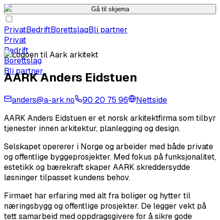
Gå til skjema
Privat
Bedrift
Borettslag
Bli partner
Privat
Bedrift
Borettslag
Bli partner
AARK Anders Eidstuen
anders@a-ark.no
90 20 75 96
Nettside
AARK Anders Eidstuen er et norsk arkitektfirma som tilbyr
tjenester innen arkitektur, planlegging og design.
Selskapet opererer i Norge og arbeider med både private
og offentlige byggeprosjekter. Med fokus på funksjonalitet,
estetikk og bærekraft skaper AARK skreddersydde
løsninger tilpasset kundens behov.
Firmaet har erfaring med alt fra boliger og hytter til
næringsbygg og offentlige prosjekter. De legger vekt på
tett samarbeid med oppdragsgivere for å sikre gode